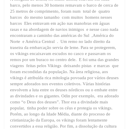
barco, pelo menos 30 homens remavam o barco de cerca de
25 metros de comprimento, foram num total de quatro
barcos do mesmo tamanho com muitos homens nesses
barcos Eles entravam em ação nas manobras em águas
rasas e na abordagem de navios inimigos e nesse caso nada
encontraram a caminho das américas do Sul ,América do
Norte e América Central . Um remo no lado direito da
traseira da embarcação servia de leme. Para se protegerem,
os vikings encaixavam escudos no casco e passavam os
remos por um buraco no centro dele. E foi uma das grandes
viagens feitas pelos Vikings deixando pistas e marcas que
foram escondidas da população. Na área religiosa, aos
vikings é atribuída rica mitologia povoada por vários deuses
sempre adorados nos eventos coletivos. Várias histórias
envolvem a luta entre os deuses nórdicos ou o embate entre
as divindades e os gigantes. Odin por exemplo, era adorado
como “o Deus dos deuses”. Thor era a divindade mais
popular, tinha poder sobre os céus e protegia os vikings.
Porém, ao longo da Idade Média, diante do processo de
cristianização da Europa, os vikings foram lentamente
convertidos a essa religião. Por fim, a dissolução da cultura