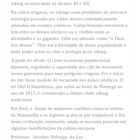
viking ocorreu entre os séculos XI e XII.
Na esfera religiosa, os vikings eram portadores de uma rica
mitologia povoada por vários deuses sistematicamente
adorados em eventos coletivos. Várias histórias envolvem a
luta entre os deuses nórdicos ou o conflito entre as
divindades e os gigantes. Odin era adorado como “o Deus
dos deuses”. Thor era a divindade de maior popularidade e
tinha poder sobre os céus e protegia povo viking..
A partir do século 11, esse excedente populacional
diminuiu, esgotando a capacidade dos clãs de recrutarem
novos guerreiros para suas perigosas viagens. Foi o início
do fim desse modelo de sociedade nos países nórdicos. O
rei Olaf II Haraldsson, que subiu ao trono da Noruega no
ano de 1015, é considerado o último chefe viking
tradicional.
Por final, e diante de inúmeros conflitos contra os nobres
da Normandia e os ingleses acaba-se por estabelecer o fim
desta civilização, entretanto, ainda se encontra presente em
algumas manifestações da cultura europeia
Professor Jucelino Nobrega da Luz