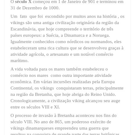
O
século X
começou em 1 de Janeiro de 901 e terminou em
31 de Dezembro de 1000.
Um fato que foi escondido por muitos anos na história , os
vikings são uma antiga civilização originária da região da
Escandinávia, que hoje compreende o território de três
países europeus: a Suécia, a Dinamarca e a Noruega.
Igualmente conhecidos como nórdicos ou normandos, eles
estabeleceram uma rica cultura que se desenvolveu graças à
atividade agrícola, o artesanato e um notável comércio
marítimo.
A vida voltada para os mares também estabeleceu o
comércio nos mares como outra importante atividade
econômica. Em várias incursões realizadas pela Europa
Continental, os vikings conquistaram terras, principalmente
na região da Bretanha, que hoje abriga do Reino Unido.
Cronologicamente, a civilização viking alcançou seu auge
entre os séculos VIII e XI.
O processo de invasão à Bretanha aconteceu nos fins do
século VIII. No ano de 865, um poderoso exército de
vikings dinamarqueses empreendeu uma guerra que
resultou na conquista de grande parte das terras britânicas.