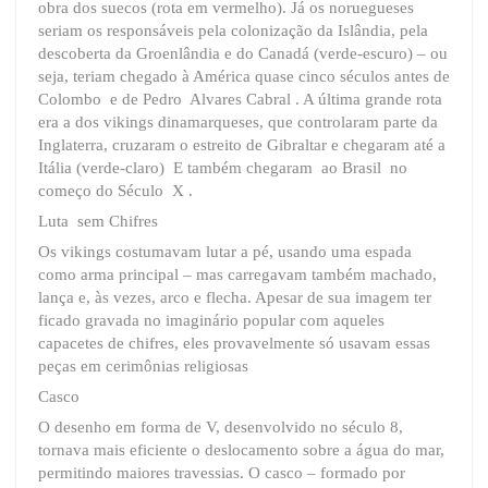
obra dos suecos (rota em vermelho). Já os noruegueses
seriam os responsáveis pela colonização da Islândia, pela
descoberta da Groenlândia e do Canadá (verde-escuro) – ou
seja, teriam chegado à América quase cinco séculos antes de
Colombo e de Pedro Alvares Cabral . A última grande rota
era a dos vikings dinamarqueses, que controlaram parte da
Inglaterra, cruzaram o estreito de Gibraltar e chegaram até a
Itália (verde-claro) E também chegaram ao Brasil no
começo do Século X .
Luta sem Chifres
Os vikings costumavam lutar a pé, usando uma espada
como arma principal – mas carregavam também machado,
lança e, às vezes, arco e flecha. Apesar de sua imagem ter
ficado gravada no imaginário popular com aqueles
capacetes de chifres, eles provavelmente só usavam essas
peças em cerimônias religiosas
Casco
O desenho em forma de V, desenvolvido no século 8,
tornava mais eficiente o deslocamento sobre a água do mar,
permitindo maiores travessias. O casco – formado por