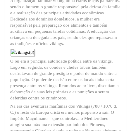
A organização familiar viking tinha claros traços patriarcais,
sendo o homem o grande responsável pela defesa da família
e a realização das principais atividades econômicas.
Dedicada aos domínios domésticos, a mulher era
responsável pela preparação dos alimentos e também
auxiliava em pequenas tarefas cotidianas. A educação das
crianças era delegada aos pais, sendo eles que repassavam
as tradições e ofícios vikings.
O rei era a principal autoridade política entre os vikings.
Logo em seguida, os condes e chefes tribais também
desfrutavam de grande prestígio e poder de mando entre a
população. O poder de decisão entre os locais tinha certa
presença entre os vikings. Reunidos ao ar livre, discutiam a
elaboração de suas leis próprias e as punições a serem
deferidas contra os criminosos.
Na era das aventuras marítimas dos Vikings (780 / 1070 d.
C.) o resto da Europa cristã era menos propenso a sair. O
Império Muçulmano – que controlava o Mediterrâneo –
atingira sua máxima extensão partindo dos Pirineus,
atravessando Gibraltar, dando a volta no Noroeste africano e