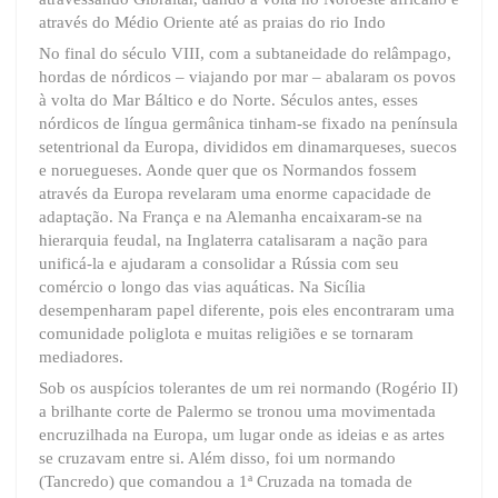
através do Médio Oriente até as praias do rio Indo
No final do século VIII, com a subtaneidade do relâmpago,
hordas de nórdicos – viajando por mar – abalaram os povos
à volta do Mar Báltico e do Norte. Séculos antes, esses
nórdicos de língua germânica tinham-se fixado na península
setentrional da Europa, divididos em dinamarqueses, suecos
e noruegueses. Aonde quer que os Normandos fossem
através da Europa revelaram uma enorme capacidade de
adaptação. Na França e na Alemanha encaixaram-se na
hierarquia feudal, na Inglaterra catalisaram a nação para
unificá-la e ajudaram a consolidar a Rússia com seu
comércio o longo das vias aquáticas. Na Sicília
desempenharam papel diferente, pois eles encontraram uma
comunidade poliglota e muitas religiões e se tornaram
mediadores.
Sob os auspícios tolerantes de um rei normando (Rogério II)
a brilhante corte de Palermo se tronou uma movimentada
encruzilhada na Europa, um lugar onde as ideias e as artes
se cruzavam entre si. Além disso, foi um normando
(Tancredo) que comandou a 1ª Cruzada na tomada de