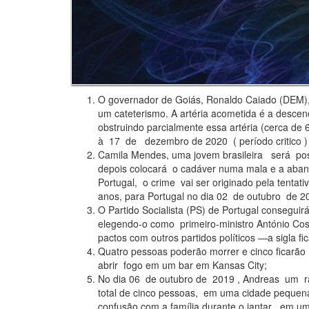
O governador de Goiás, Ronaldo Caiado (DEM),
um cateterismo. A artéria acometida é a descen
obstruindo parcialmente essa artéria (cerca d
à 17 de dezembro de 2020 ( período critico )
Camila Mendes, uma jovem brasileira será po
depois colocará o cadáver numa mala e a aband
Portugal, o crime vai ser originado pela tentat
anos, para Portugal no dia 02 de outubro de 2
O Partido Socialista (PS) de Portugal conseguir
elegendo-o como primeiro-ministro António Cos
pactos com outros partidos políticos —a sigla f
Quatro pessoas poderão morrer e cinco ficarão
abrir fogo em um bar em Kansas City;
No dia 06 de outubro de 2019 , Andreas um r
total de cinco pessoas, em uma cidade pequen
confusão com a família durante o jantar em um