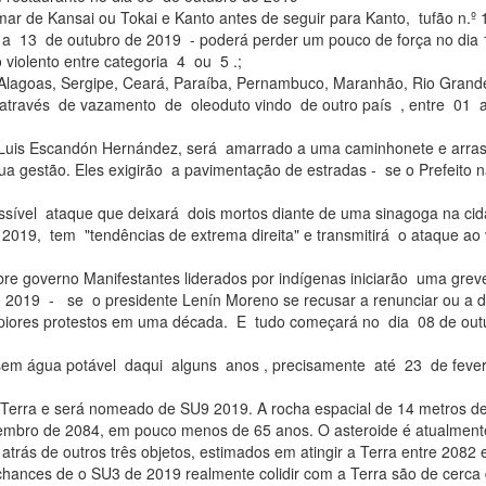
imar de Kansai ou Tokai e Kanto antes de seguir para Kanto, tufão n.º 
12 a 13 de outubro de 2019 - poderá perder um pouco de força no dia
violento entre categoria 4 ou 5 .;
 Alagoas, Sergipe, Ceará, Paraíba, Pernambuco, Maranhão, Rio Grand
as através de vazamento de oleoduto vindo de outro país , entre 01
ge Luis Escandón Hernández, será amarrado a uma caminhonete e arra
sua gestão. Eles exigirão a pavimentação de estradas - se o Prefeito 
ssível ataque que deixará dois mortos diante de uma sinagoga na ci
019, tem "tendências de extrema direita" e transmitirá o ataque ao 
re governo Manifestantes liderados por indígenas iniciarão uma grev
2019 - se o presidente Lenín Moreno se recusar a renunciar ou a d
piores protestos em uma década. E tudo começará no dia 08 de ou
 sem água potável daqui alguns anos , precisamente até 23 de feve
da Terra e será nomeado de SU9 2019. A rocha espacial de 14 metros d
tembro de 2084, em pouco menos de 65 anos. O asteroide é atualment
trás de outros três objetos, estimados em atingir a Terra entre 2082 
chances de o SU3 de 2019 realmente colidir com a Terra são de cerca