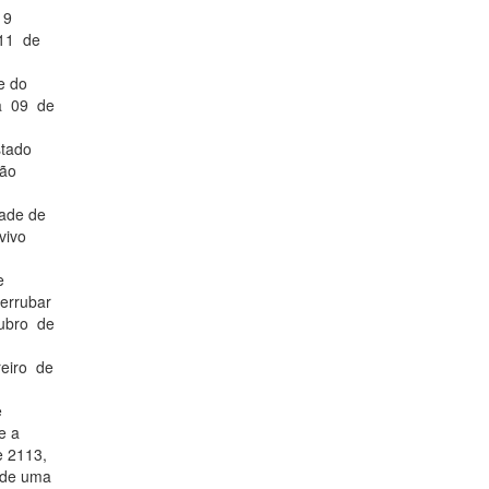
19
 11 de
e do
 a 09 de
stado
não
dade de
vivo
e
errubar
tubro de
reiro de
e
e a
e 2113,
 de uma