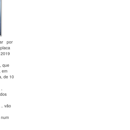
sar por
 placa
e 2019
, que
, em
a, de 10
 ,
 dos
.. vão
, num
r