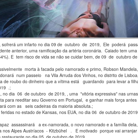
 sofrerá um infarto no dia 09 de outubro de 2019, Ele poderá pas
dente anterior, uma ramificação da artéria coronária. Caiado tem uma
e 64%). E tem risco de vida se não se cuidar bem, de 09 de outubro d
ssivelmente morta à facada pelo namorado e primo, Robson Mandela,
onará num passeio na Vila Arruda dos Vinhos, no distrito de Lisboa
iva de roubo do dinheiro que a vítima está guardando para levar a filh
019 .;
á, no dia 06 de outubro de 2019, , uma "vitória expressiva" nas urnas
ta para reeditar seu Governo em Portugal, e ganhar mais força antes
icará com as seis cadeiras da maioria absoluta.;
 feridas no estado de Kansas, nos EUA, no dia 06 de outubro de 2019 
apaz assassinará a ex-namorada, o novo namorado e a família dela
a nos Alpes Austríacos - Kitzbühel . E motivado porque vai arranja
 restaurante no dia 05 de outubro de 2019