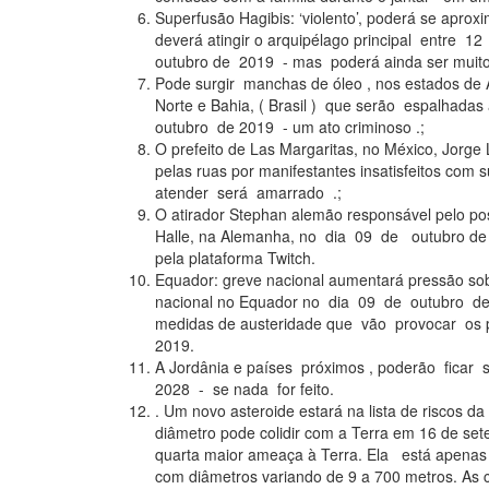
Superfusão Hagibis: ‘violento’, poderá se aprox
deverá atingir o arquipélago principal entre 
outubro de 2019 - mas poderá ainda ser muito 
Pode surgir manchas de óleo , nos estados de
Norte e Bahia, ( Brasil ) que serão espalhad
outubro de 2019 - um ato criminoso .;
O prefeito de Las Margaritas, no México, Jor
pelas ruas por manifestantes insatisfeitos com 
atender será amarrado .;
O atirador Stephan alemão responsável pelo po
Halle, na Alemanha, no dia 09 de outubro de 2
pela plataforma Twitch.
Equador: greve nacional aumentará pressão sob
nacional no Equador no dia 09 de outubro de 
medidas de austeridade que vão provocar os 
2019.
A Jordânia e países próximos , poderão ficar
2028 - se nada for feito.
. Um novo asteroide estará na lista de riscos 
diâmetro pode colidir com a Terra em 16 de se
quarta maior ameaça à Terra. Ela está apenas a
com diâmetros variando de 9 a 700 metros. As 