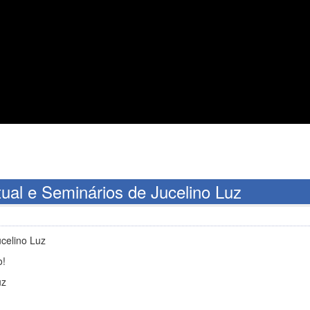
tual e Seminários de Jucelino Luz
ucelino Luz
o!
uz