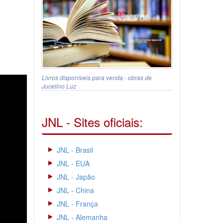
Livros disponíveis para venda - obras de
Jucelino Luz
JNL - Sites oficiais:
JNL - Brasil
JNL - EUA
JNL - Japão
JNL - China
JNL - França
JNL - Alemanha