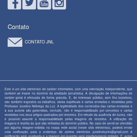
Contato
CONTATO JNL
Este é um sítio eletrónico de caráter informativo, com uma orientação independente, que
também se insere no domínio da atividade jornalística. A divulgação de informações de
caráter geral é efetuada de forma gratuita. E, de interesse público, sem fins lucrativos,
são também expostos os trabalhos, obras espirituais e cartas enviadas e recebidas pelo
Professor Jucelino Nóbrega da Luz. A legitimidade dos conteúdos das cartas enviadas e
a sua autoria são garantidas, contudo, não é responsabilizado por conceitos e cartas
recebidas nos seus artigos assinados por terceiros. Em virtude da ausência de lucros, não
é possível assumir a responsabilidade pelas imagens de terceiros. A utilização de
imagens é restrita às que são retiradas do domínio público. No caso de sentir-se ofendido
por alguma imagem exibida na nossa rede social (neste sítio eletrónico), poderá enviar
uma notificação para o endereço de correio eletrónico jucelinoluz44@gmail.com A
notificação será analisada e a imagem em questão será imediatamente retirada. E, antes