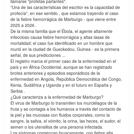
llamarse "profetas parlantes".
"Una de las características del escritor es la capacidad de
profecía", en ese sentido , que estamos trayendo el caso
de la fiebre hemorrágica de Marburgo - que viene entre
2025 a 2026 .
De la misma familia que el Ébola, el agente altamente
infeccioso causa fiebre hemorrágica y altas tasas de
mortalidad; el caso fue identificado en un hombre que
murió en la ciudad de Gueckedou, Guinea - es la primera
señal, de sus predicciones ...
El registro marca el primer caso de la enfermedad en el
país y en África Occidental, aunque se han registrado
brotes anteriores y episodios esporádicos de la
enfermedad en Angola, República Democrática del Congo,
Kenia, Sudáfrica y Uganda y en el futuro en España y
Serbia .
¿Qué caracteriza a la enfermedad de Marburgo?
El virus de Marburgo lo transmiten los murciélagos de la
fruta y se contagia a los humanos a través del contacto de
la piel y las mucosas con fluidos corporales, como la
sangre, la saliva, el vómito, la orina, las heces, el sudor, el
semen o los utensilios de una persona infectada.
Los síntomas comienzan bruscamente, con fiebre alta,