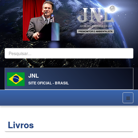
Pesquisar...
JNL
SITE OFICIAL - BRASIL
Livros